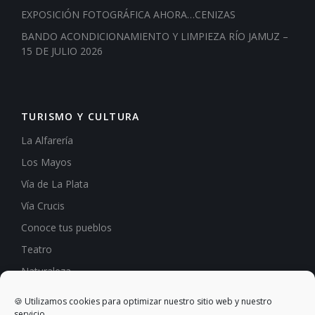
EXPOSICIÓN FOTOGRÁFICA AHORA…CENIZAS
BANDO ACONDICIONAMIENTO Y LIMPIEZA RÍO JAMUZ –
15 DE JULIO 2026
TURISMO Y CULTURA
La Alfarería
Los Mayos
Vía de La Plata
Vía Crucis
Conoce tus pueblos
Teatro
Naturaleza
Hostelería
🍪 Utilizamos cookies para optimizar nuestro sitio web y nuestro
servicio.