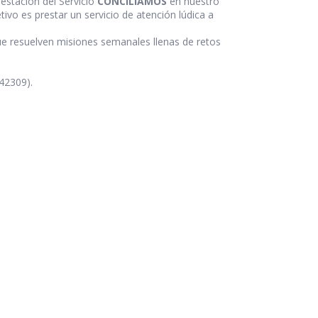
restación del Servicio
CONCILIAMOS
en nuestro
etivo es prestar un servicio de atención lúdica a
que resuelven misiones semanales llenas de retos
42309).