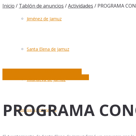
Inicio
/
Tablón de anuncios
/
Actividades
/
PROGRAMA CONC
Jiménez de Jamuz
Santa Elena de Jamuz
TEATRO: EL RESTAURANTE DE LA VIDA
FIESTAS AGOSTO JIMÉNEZ DE JAMUZ 2025
Villanueva de Jamuz
PROGRAMA CONC
Normativas y Ordenanzas