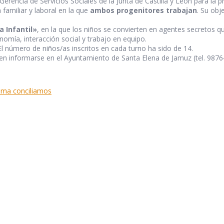
rencia de Servicios Sociales de la Junta de Castilla y León para la p
a familiar y laboral en la que
ambos progenitores trabajan
. Su obj
a Infantil»
, en la que los niños se convierten en agentes secretos 
omía, interacción social y trabajo en equipo.
l número de niños/as inscritos en cada turno ha sido de 14.
den informarse en el Ayuntamiento de Santa Elena de Jamuz (tel. 9876
ama conciliamos