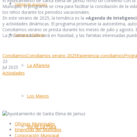
El Ayuntamiento de Santa Elena de Jamuz firmó un convenio con la Ge
Tablón de anuncios
Municipio. El programa se crea para facilitar la conciliación de la vid
los niños durante los periodos vacacionales.
En este verano de 2025, la temática es la
«Agenda de Inteligenci
y actividades dinámicas. El programa promueve la autoestima, auton
Conciliamos verano se presta durante los meses de julio y agosto. E
La próxima edición será en Navidad, y las familias interesadas pue
Turismo y Cultura
Conciliamos
Conciliamos verano 2025
Experiencia conciliamos
Progr
23
La Alfarería
Jul 2025
Actividades
Los Mayos
Oficinas Municipales
Vía de La Plata
Empresas del Municipio
Corporación Municipal