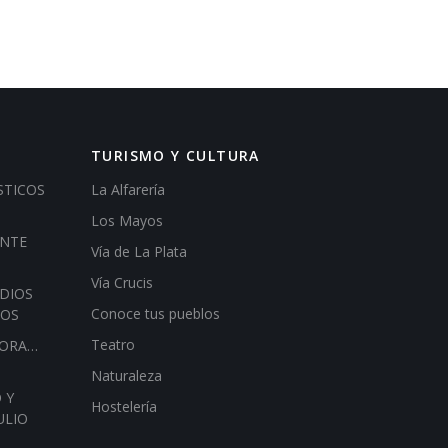
TURISMO Y CULTURA
STICOS
La Alfarería
Los Mayos
ENTE
Vía de La Plata
Vía Crucis
DIOS
Conoce tus pueblos
IOS
Teatro
HORA…
Naturaleza
 Y
Hostelería
ULIO