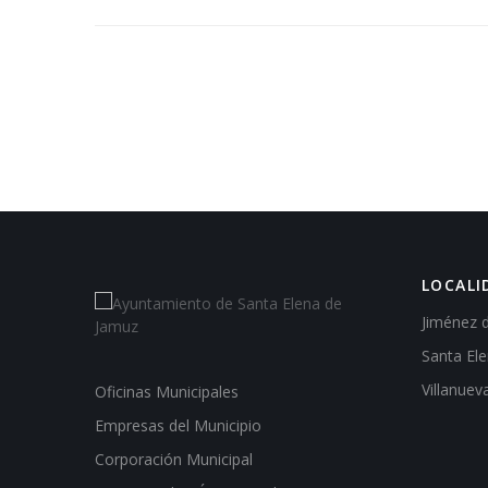
LOCALI
Jiménez 
Santa El
Villanuev
Oficinas Municipales
Empresas del Municipio
Corporación Municipal