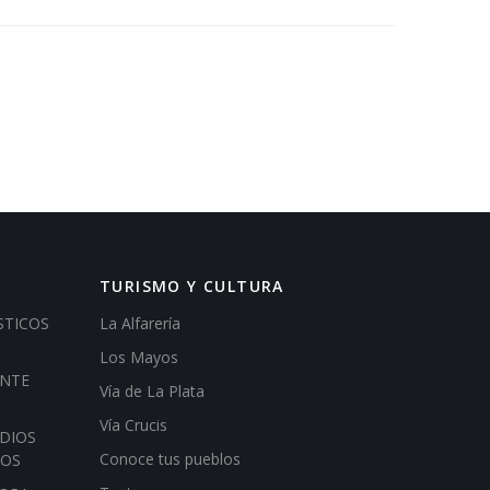
TURISMO Y CULTURA
STICOS
La Alfarería
Los Mayos
ENTE
Vía de La Plata
Vía Crucis
DIOS
Conoce tus pueblos
IOS