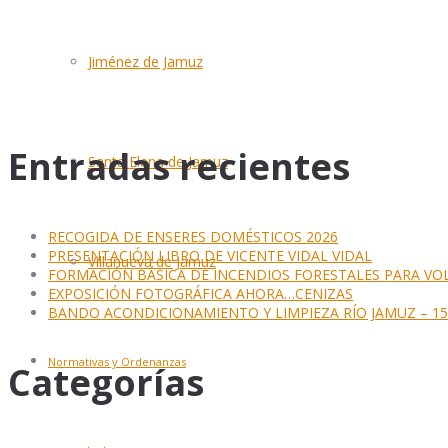
Jiménez de Jamuz
Entradas recientes
Santa Elena de Jamuz
RECOGIDA DE ENSERES DOMÉSTICOS 2026
PRESENTACIÓN LIBRO DE VICENTE VIDAL VIDAL
Villanueva de Jamuz
FORMACIÓN BÁSICA DE INCENDIOS FORESTALES PARA VO
EXPOSICIÓN FOTOGRÁFICA AHORA…CENIZAS
BANDO ACONDICIONAMIENTO Y LIMPIEZA RÍO JAMUZ – 15 
Normativas y Ordenanzas
Categorías