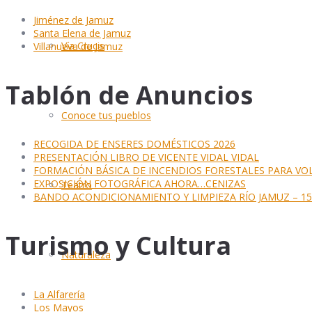
Jiménez de Jamuz
Santa Elena de Jamuz
Vía Crucis
Villanueva de Jamuz
Tablón de Anuncios
Conoce tus pueblos
RECOGIDA DE ENSERES DOMÉSTICOS 2026
PRESENTACIÓN LIBRO DE VICENTE VIDAL VIDAL
FORMACIÓN BÁSICA DE INCENDIOS FORESTALES PARA VO
EXPOSICIÓN FOTOGRÁFICA AHORA…CENIZAS
Teatro
BANDO ACONDICIONAMIENTO Y LIMPIEZA RÍO JAMUZ – 15 
Turismo y Cultura
Naturaleza
La Alfarería
Los Mayos