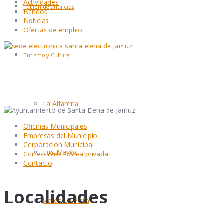
Actividades
Tablón de anuncios
Bandos
Noticias
Ofertas de empleo
Turismo y Cultura
La Alfarería
Oficinas Municipales
Empresas del Municipio
Corporación Municipal
Los Mayos
Correo Web – Área privada
Contacto
Localidades
Vía de La Plata