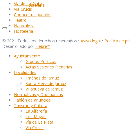
Vía de La Plata
Hostelería
Vía Crucis
Conoce tus pueblos
Teatro
Naturaleza
Hostelería
© 2021 Todos los derechos reservados •
Aviso legal
•
Política de pr
Desarrollado por
Fiebre
™
Ayuntamiento
Grupos Políticos
Actas Sesiones Plenarias
Localidades
Jiménez de Jamuz
Santa Elena de Jamuz
Villanueva de Jamuz
Normativas y Ordenanzas
Tablón de anuncios
Turismo y Cultura
La Alfarería
Los Mayos
Vía de La Plata
Vía Crucis