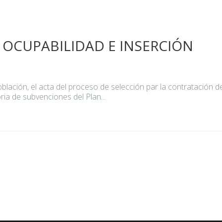
 OCUPABILIDAD E INSERCIÓN
lación, el acta del proceso de selección par la contratación d
ria de subvenciones del Plan...