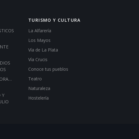
TURISMO Y CULTURA
STICOS
La Alfarería
Los Mayos
ENTE
Vía de La Plata
Vía Crucis
DIOS
Conoce tus pueblos
IOS
Teatro
HORA…
Naturaleza
 Y
Hostelería
ULIO