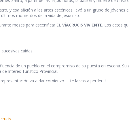
nes Santo, a partir de las 19,00 horas, la pasión y muerte de Cristo.
o, y esa afición a las artes escénicas llevó a un grupo de jóvenes e
s últimos momentos de la vida de Jesucristo.
durante meses para escenificar
EL VÍACRUCIS VIVIENTE
. Los actos qu
s sucesivas caídas.
nfluencia de un pueblo en el compromiso de su puesta en escena. Su ar
 de Interés Turístico Provincial.
a representación va a dar comienzo….. te la vas a perder !!!
acrucis