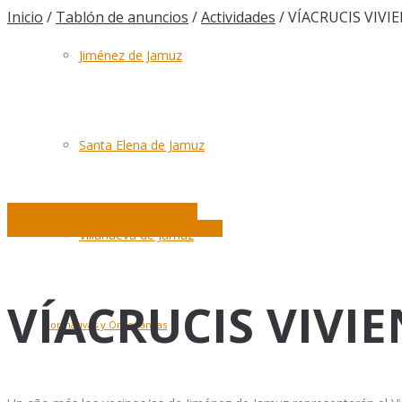
Inicio
/
Tablón de anuncios
/
Actividades
/
VÍACRUCIS VIVI
Jiménez de Jamuz
Santa Elena de Jamuz
TIERRA DE COMEDIANTES 2024
UN PASEO POR TU PROVINCIA 2024
Villanueva de Jamuz
VÍACRUCIS VIVIE
Normativas y Ordenanzas