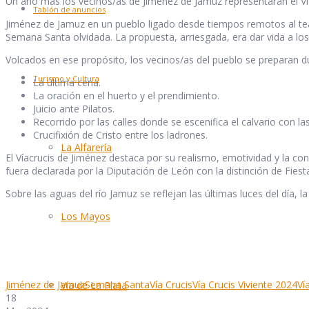
Un año más los vecinos/as de Jiménez de Jamuz representarán el Vier
Tablón de anuncios
Jiménez de Jamuz en un pueblo ligado desde tiempos remotos al teatr
Semana Santa olvidada. La propuesta, arriesgada, era dar vida a lo
Volcados en ese propósito, los vecinos/as del pueblo se preparan 
Turismo y Cultura
La última cena.
La oración en el huerto y el prendimiento.
Juicio ante Pilatos.
Recorrido por las calles donde se escenifica el calvario con la
Crucifixión de Cristo entre los ladrones.
La Alfarería
El Víacrucis de Jiménez destaca por su realismo, emotividad y la co
fuera declarada por la Diputación de León con la distinción de Fiesta
Sobre las aguas del río Jamuz se reflejan las últimas luces del día, l
Los Mayos
Jiménez de Jamuz
Semana Santa
Vía Crucis
Vía Crucis Viviente 2024
Ví
Vía de La Plata
18