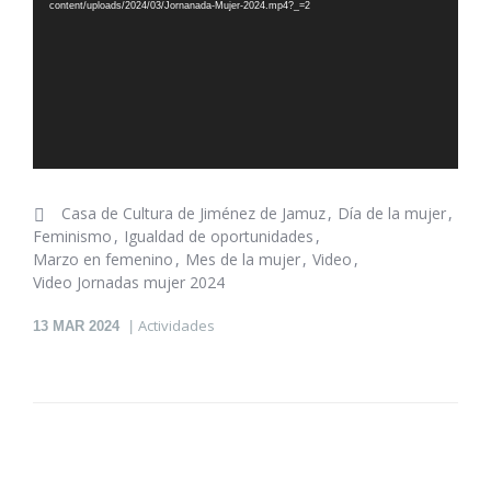
vídeo
content/uploads/2024/03/Jornanada-Mujer-2024.mp4?_=2
Casa de Cultura de Jiménez de Jamuz
Día de la mujer
Feminismo
Igualdad de oportunidades
Marzo en femenino
Mes de la mujer
Video
Video Jornadas mujer 2024
Actividades
13
MAR 2024