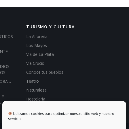
TURISMO Y CULTURA
STICOS
La Alfarería
Los Mayos
ENTE
Vía de La Plata
Vía Crucis
DIOS
Conoce tus pueblos
IOS
Teatro
HORA…
Naturaleza
 Y
Hostelería
ULIO
Utilizamos cookies para optimizar nuestro sitio web y nuestro
servicio.