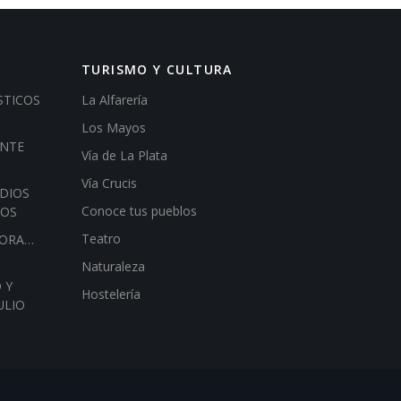
TURISMO Y CULTURA
STICOS
La Alfarería
Los Mayos
ENTE
Vía de La Plata
Vía Crucis
DIOS
Conoce tus pueblos
IOS
Teatro
HORA…
Naturaleza
 Y
Hostelería
ULIO