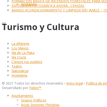
FORMACIÓN BÁSICA DE INCENDIOS FORESTALES PARA VO
Hostelería
EXPOSICIÓN FOTOGRÁFICA AHORA…CENIZAS
BANDO ACONDICIONAMIENTO Y LIMPIEZA RÍO JAMUZ – 15 
Turismo y Cultura
La Alfarería
Los Mayos
Vía de La Plata
Vía Crucis
Conoce tus pueblos
Teatro
Naturaleza
Hostelería
© 2021 Todos los derechos reservados •
Aviso legal
•
Política de pr
Desarrollado por
Fiebre
™
Ayuntamiento
Grupos Políticos
Actas Sesiones Plenarias