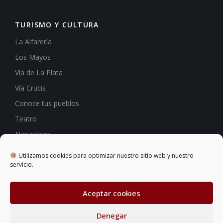
TURISMO Y CULTURA
La Alfarería
Los Mayos
Vía de La Plata
Vía Crucis
Conoce tus pueblos
Teatro
Naturaleza
Hostelería
Utilizamos cookies para optimizar nuestro sitio web y nuestro
servicio.
Aceptar cookies
Denegar
© 2021 TODOS LOS DERECHOS RESERVADOS •
AVISO